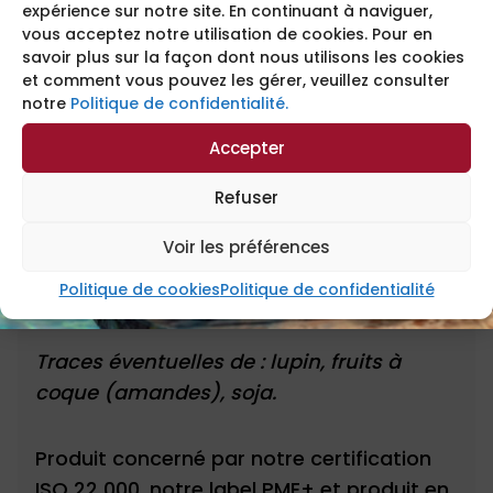
INGRÉDIENTS
expérience sur notre site. En continuant à naviguer,
vous acceptez notre utilisation de cookies. Pour en
savoir plus sur la façon dont nous utilisons les cookies
Ingrédients :
et comment vous pouvez les gérer, veuillez consulter
notre
Politique de confidentialité.
Farine de
blé
40%,
beurre
16%, sucre,
Accepter
sucre de canne,
œuf
frais 12%, dextrose,
Refuser
poudre à lever (pyrophosphate et
bicarbonate de soude, amidon de
blé
,
Voir les préférences
farine de
blé
), Angélique (angélique,
Politique de cookies
Politique de confidentialité
sucre, sirop de glucose), sel, arôme
Traces éventuelles de : lupin, fruits à
coque (amandes), soja.
Produit concerné par notre certification
ISO 22 000, notre label PME+ et produit en