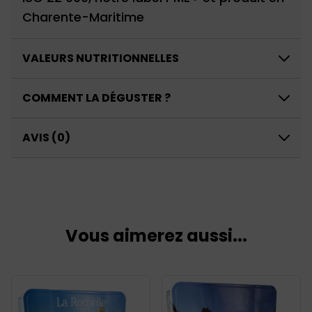
Charente-Maritime
VALEURS NUTRITIONNELLES
COMMENT LA DÉGUSTER ?
Valeurs Nutritionnelles pour 100 g de
produit :
AVIS (0)
Valeur énergétique : 473 kcal (Soit :
1988 kJ)
Matières grasses : 18 g (dont
acides gras saturés 11 g)
Vous aimerez aussi...
Glucides : 70 g (dont sucres 38 g)
Protéines : 6,9 g
Sel : 0,95 g