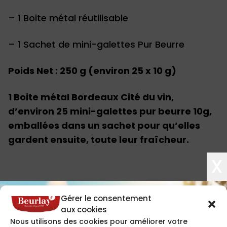
– 1 Boite métal réutilisable
– 1 Sachet de mini-galettes Pur Beurre
Poids Net : 250 g (environ 25 x 10 g)
1 Boite métal Bordeaux Cité du vin,
d’environ 25 mini-galettes pur beurre 10g,
emballées dans un sachet pour qu’elles
gardent ensuite, toute leur fraîcheur.
X
Gérer le consentement
aux cookies
Nous utilisons des cookies pour améliorer votre