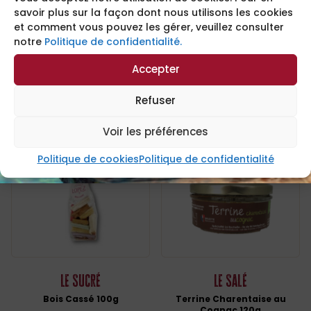
savoir plus sur la façon dont nous utilisons les cookies
et comment vous pouvez les gérer, veuillez consulter
Le Sucré
La Sélection
notre
Politique de confidentialité.
Mogettes du Marais 200g
Crottes de Mouette
Accepter
Refuser
9,75
€
5,80
€
Voir les préférences
AJOUTER AU PANIER
AJOUTER AU PANIER
Politique de cookies
Politique de confidentialité
Le Sucré
Le Salé
Bois Cassé 100g
Terrine Charentaise au
Cognac 120g