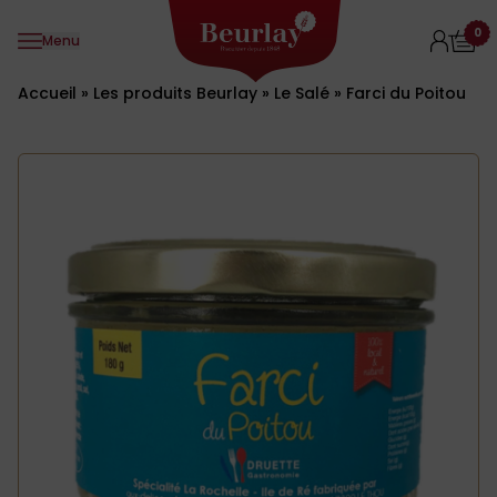
Aller au contenu
0
Menu
Accueil
»
Les produits Beurlay
»
Le Salé
»
Farci du Poitou