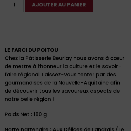
quantité
AJOUTER AU PANIER
de
Farci
du
Poitou
LE FARCI DU POITOU
Chez la Pâtisserie Beurlay nous avons à cœur
de mettre à l’honneur la culture et le savoir-
faire régional. Laissez-vous tenter par des
gourmandises de la Nouvelle-Aquitaine afin
de découvrir tous les savoureux aspects de
notre belle région !
Poids Net : 180 g
Notre partenaire : Aux Délices de Landrais (Le