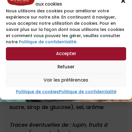
aux cookies
Nous utilisons des cookies pour améliorer votre
expérience sur notre site. En continuant à naviguer,
vous acceptez notre utilisation de cookies. Pour en
savoir plus sur la façon dont nous utilisons les cookies
INGRÉDIENTS
et comment vous pouvez les gérer, veuillez consulter
notre
Politique de confidentialité.
Ingrédients :
Accepter
Farine de
blé
40%,
beurre
16%, sucre,
Refuser
sucre de canne,
œuf
frais 12%, dextrose,
Voir les préférences
poudre à lever (pyrophosphate et
bicarbonate de soude, amidon de
blé
,
Politique de cookies
Politique de confidentialité
farine de
blé
), Angélique (angélique,
sucre, sirop de glucose), sel, arôme
Traces éventuelles de : lupin, fruits à