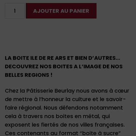
quantité
AJOUTER AU PANIER
de
Boîte
Ile
de
Ré
Ars
LA BOITE ILE DE RE ARS ET BIEN D’AUTRES…
DECOUVREZ NOS BOITES A L’IMAGE DE NOS
BELLES REGIONS !
Chez la Pâtisserie Beurlay nous avons à cœur
de mettre à l’honneur la culture et le savoir-
faire régional. Nous défendons notamment
cela à travers nos boites en métal, qui
exposent les fiertés de nos villes françaises.
Ces contenants au format “boite à sucre”