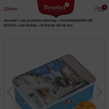
Aller au contenu
0
Menu
Accueil
»
Les produits Beurlay
»
GOURMANDISES EN
BOITES
»
Les Boites
»
Boîte Ile de Ré Ars