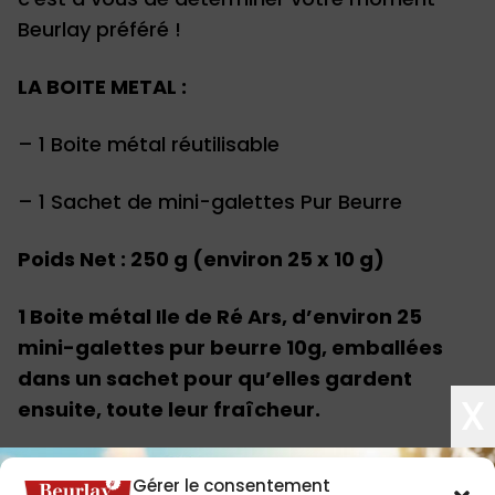
Beurlay préféré !
LA BOITE METAL :
– 1 Boite métal réutilisable
– 1 Sachet de mini-galettes Pur Beurre
Poids Net : 250 g (environ 25 x 10 g)
1 Boite métal Ile de Ré Ars, d’environ 25
mini-galettes pur beurre 10g, emballées
dans un sachet pour qu’elles gardent
X
ensuite, toute leur fraîcheur.
Gérer le consentement