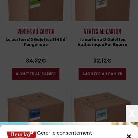
Ventes au carton
Ventes au carton
Le carton x12 Galettes 1848 à
Le carton x12 Galettes
l’angélique
Authentique Pur Beurre
34,32
€
32,12
€
AJOUTER AU PANIER
AJOUTER AU PANIER
X
Gérer le consentement