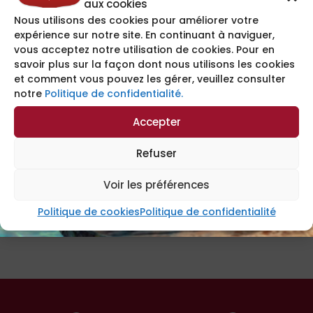
aux cookies
Ventes au carton
Ventes au carton
Nous utilisons des cookies pour améliorer votre
Le carton x12 Galettes
Le carton x8 Gâteaux Délice
expérience sur notre site. En continuant à naviguer,
Myrtille
d’Or Nature
vous acceptez notre utilisation de cookies. Pour en
savoir plus sur la façon dont nous utilisons les cookies
42,02
€
33,60
€
et comment vous pouvez les gérer, veuillez consulter
notre
Politique de confidentialité.
AJOUTER AU PANIER
AJOUTER AU PANIER
Accepter
Refuser
Voir les préférences
←
1
2
Politique de cookies
Politique de confidentialité