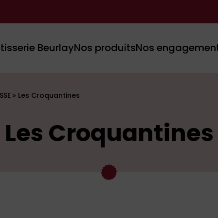
tisserie Beurlay
Nos produits
Nos engagemen
SSE
»
Les Croquantines
Les Croquantines