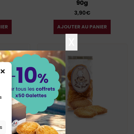
90g
3,90
€
IER
AJOUTER AU PANIER
X
s
es