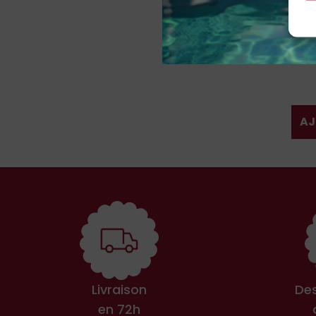
Crousti
AJ
Livraison
Des
en 72h