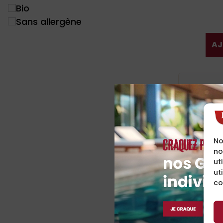
Bio
Sans allergène
AJ
No
no
ut
ut
co