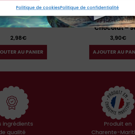
Politique de cookies
Politique de confidentialité
Les Croquantines
Les Croquantine
llants Nature – 90g
Croustillants P
Chocolat – 9
2,98
€
3,90
€
OUTER AU PANIER
AJOUTER AU PAN
 ingrédients
Produit en
de qualité
Charente-Marit