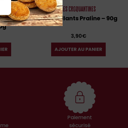
s
Les Croquantines
épites
Croustillants Praline – 90g
0g
3,90
€
IER
AJOUTER AU PANIER
Paiement
ime
sécurisé