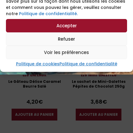
savoir plus sur la façon dont nous utilisons les cookies
AJOUTER AU PANIER
AJOUTER AU PANIER
et comment vous pouvez les gérer, veuillez consulter
notre
Politique de confidentialité.
Accepter
Refuser
Voir les préférences
Politique de cookies
Politique de confidentialité
Les Gâteaux
Les Mini-Galettes
Le Gâteau Délice Caramel
Le sachet de Mini-Galettes
Beurre Salé
Pépites de Chocolat 250g
4,20
€
3,68
€
AJOUTER AU PANIER
AJOUTER AU PANIER