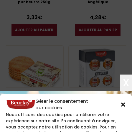
pur beurre 250g
Angélique
3,33
€
4,28
€
AJOUTER AU PANIER
AJOUTER AU PANIER
X
Ventes en coffret
Ventes en coffret
Gérer le consentement
Coffret 5 Galettes 1848 à
Coffret Signature 24
aux cookies
l’Angélique
individuelles panachées
Nous utilisons des cookies pour améliorer votre
expérience sur notre site. En continuant à naviguer,
15,60
€
9,19
€
vous acceptez notre utilisation de cookies. Pour en